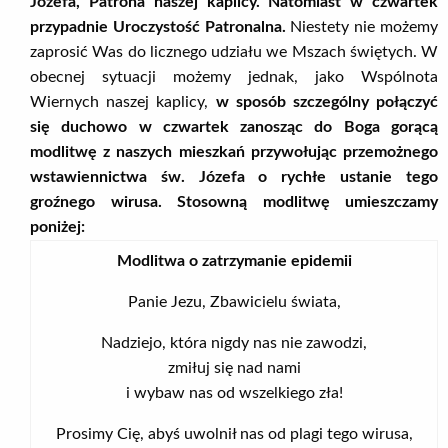
Józefa, Patrona naszej kaplicy. Natomiast w czwartek
przypadnie Uroczystość Patronalna.
Niestety nie możemy
zaprosić Was do licznego udziału we Mszach świętych. W
obecnej sytuacji możemy jednak, jako Wspólnota
Wiernych naszej kaplicy,
w sposób szczególny połączyć
się duchowo w czwartek zanosząc do Boga gorącą
modlitwę z naszych mieszkań przywołując przemożnego
wstawiennictwa św. Józefa o rychłe ustanie tego
groźnego wirusa. Stosowną modlitwę umieszczamy
poniżej:
Modlitwa o zatrzymanie epidemii
Panie Jezu, Zbawicielu świata,
Nadziejo, która nigdy nas nie zawodzi,
zmiłuj się nad nami
i wybaw nas od wszelkiego zła!
Prosimy Cię, abyś uwolnił nas od plagi tego wirusa,