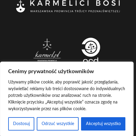
Cenimy prywatność użytkowników
Używamy plików cookie, aby poprawić jakość przeglądania,
wyświetlać reklamy lub treści dostosowane do indywidualnych
CREATED BY
potrzeb użytkowników oraz analizować ruch na stronie.
Kliknięcie przycisku „Akceptuj wszystkie” oznacza zgodę na
LOG IN
COPYRIGHT ©
KARMELICI BOSI
wykorzystywanie przez nas plików cookie.
KONTAKT Z ADMINISTRATOREM
POCZTA
Dostosuj
Odrzuć wszystkie
Akceptuj wszystko