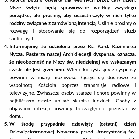
Kaplica będzie otwarta dla wiernych przez cały dzień.
Msze święte będą sprawowane według zwykłego
porządku, ale prosimy, aby uczestniczyły w nich tylko
rodziny związane z zamówioną intencją.
Usilnie prosimy o
rozwagę i stosowanie się do rozporządzeń służb
sanitarnych.
Informujemy, że udzielona przez Ks. Kard. Kazimierza
Nycza, Pasterza naszej Archidiecezji dyspensa, oznacza,
że nieobecność na Mszy św. niedzielnej we wskazanym
czasie nie jest grzechem.
Wierni korzystający z dyspensy
powinni w miarę możliwości łączyć się duchowo ze
wspólnotą Kościoła poprzez transmisje radiowe i
telewizyjne. Zwłaszcza osoby starsze i chore powinny w
najbliższym czasie unikać skupisk ludzkich. Osoby z
objawami infekcji powinny bezwzględnie pozostać w
domu.
W środę przypadnie dziewiąty (ostatni) dzień
Dziewięciośrodowej Nowenny przed Uroczystością św.