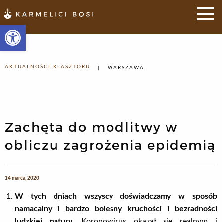
Otwórz pasek narzędzi
AKTUALNOŚCI KLASZTORU
WARSZAWA
Zachęta do modlitwy w
obliczu zagrożenia epidemią
14 marca, 2020
W tych dniach wszyscy doświadczamy w sposób
namacalny i bardzo bolesny kruchości i bezradności
ludzkiej natury.
Koronowirus okazał się realnym i