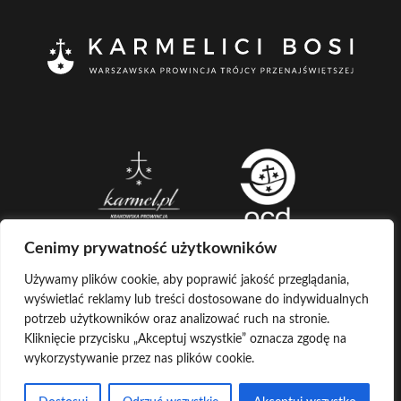
Cenimy prywatność użytkowników
Używamy plików cookie, aby poprawić jakość przeglądania,
wyświetlać reklamy lub treści dostosowane do indywidualnych
CREATED BY
potrzeb użytkowników oraz analizować ruch na stronie.
Kliknięcie przycisku „Akceptuj wszystkie” oznacza zgodę na
LOG IN
COPYRIGHT ©
KARMELICI BOSI
wykorzystywanie przez nas plików cookie.
KONTAKT Z ADMINISTRATOREM
POCZTA